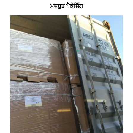
ਮਜ਼ਬੂਤ ​​ਪੈਕੇਜਿੰਗ