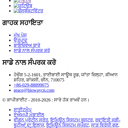
ਗਾਹਕ ਸਹਾਇਤਾ
ਮੁੱਖ ਪੇਜ
ਉਤਪਾਦ
ਬਾਇਓਵੇਅ ਬਾਰੇ
ਸਾਡੇ ਨਾਲ ਸੰਪਰਕ ਕਰੋ
ਸਾਡੇ ਨਾਲ ਸੰਪਰਕ ਕਰੋ
ਹੇਚੇਂਗ 5-2-1601, ਤਾਈਬਾਈ ਸਾਊਥ ਰੂਡ, ਯਾਂਤਾ ਜ਼ਿਲ੍ਹਾ, ਸ਼ੀਆਨ
ਸ਼ਹਿਰ, ਸ਼ਾਂਕਸੀ, ਚੀਨ, 710075
+86-029-88899075
grace@biowaycn.com
© ਕਾਪੀਰਾਈਟ - 2010-2026 : ਸਾਰੇ ਹੱਕ ਰਾਖਵੇਂ ਹਨ।
ਸਾਈਟਮੈਪ
ਏਐਮਪੀ ਮੋਬਾਈਲ
ਵੀਗਨ ਪ੍ਰੋਟੀਨ ਸਰੋਤ
,
ਇਮਿਊਨ ਸਿਸਟਮ ਬੂਸਟਰ
,
ਰਵਾਇਤੀ ਜੜੀ-
ਬੂਟੀਆਂ ਦਾ ਇਲਾਜ
,
ਇਮਿਊਨ ਸਿਸਟਮ ਸਪੋਰਟ
,
ਸਾੜ ਵਿਰੋਧੀ ਗੁਣ
,