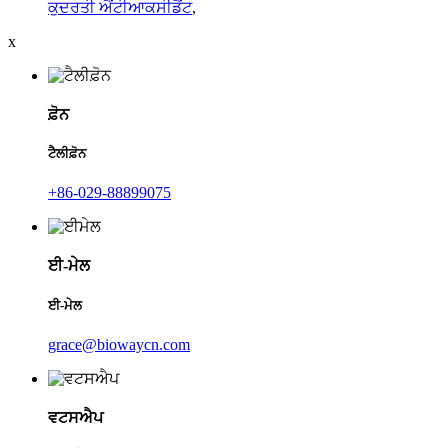
ਕੁਦਰਤੀ ਐਂਟੀਆਕਸੀਡੈਂਟ
,
x
ਫ਼ੋਨ
ਟੈਲੀਫ਼ੋਨ
+86-029-88899075
ਈ-ਮੇਲ
ਈ-ਮੇਲ
grace@biowaycn.com
ਵਟਸਐਪ