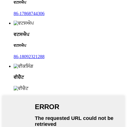
ਵਟਸਐਪ
86-17868744306
ਵਟਸਐਪ
ਵਟਸਐਪ
86-18092321288
ਵੀਚੈਟ