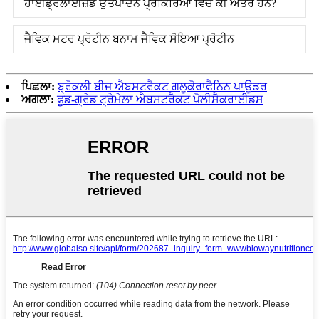
ਹਾਈਡ੍ਰੋਲਾਈਜ਼ਡ ਉਤਪਾਦਨ ਪ੍ਰਕਿਰਿਆ ਵਿੱਚ ਕੀ ਅੰਤਰ ਹਨ?
ਜੈਵਿਕ ਮਟਰ ਪ੍ਰੋਟੀਨ ਬਨਾਮ ਜੈਵਿਕ ਸੋਇਆ ਪ੍ਰੋਟੀਨ
ਪਿਛਲਾ:
ਬ੍ਰੋਕਲੀ ਬੀਜ ਐਬਸਟਰੈਕਟ ਗਲੂਕੋਰਾਫੈਨਿਨ ਪਾਊਡਰ
ਅਗਲਾ:
ਫੂਡ-ਗ੍ਰੇਡ ਟ੍ਰੇਮੇਲਾ ਐਬਸਟਰੈਕਟ ਪੋਲੀਸੈਕਰਾਈਡਸ